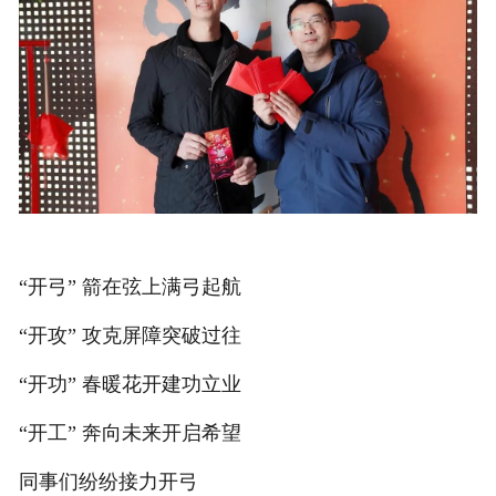
“开弓” 箭在弦上满弓起航
“开攻” 攻克屏障突破过往
“开功” 春暖花开建功立业
“开工” 奔向未来开启希望
同事们纷纷接力开弓