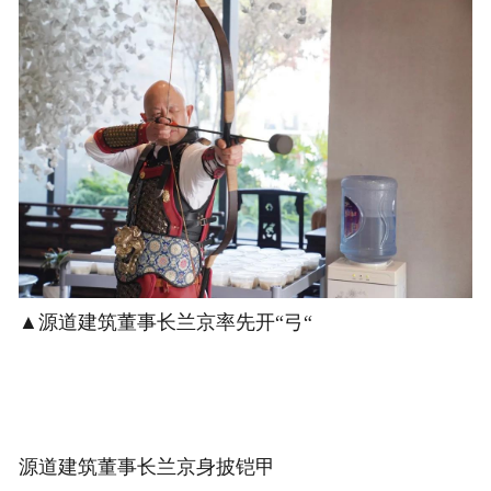
▲源道建筑董事长兰京率先开“弓“
源道建筑董事长兰京身披铠甲