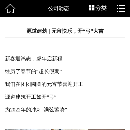



网站首页
分类
公司动态
关于源道
源道建筑 | 元宵快乐，开“弓”大吉
源道资讯
源道作品
新春迎鸿志，虎年启新程
源道BIM
经历了春节的“超长假期”
加入源道
我们在团团圆圆的元宵节喜迎开工
联系源道
源道建筑开工如开“弓”
为2022年的冲刺“满弦蓄势”