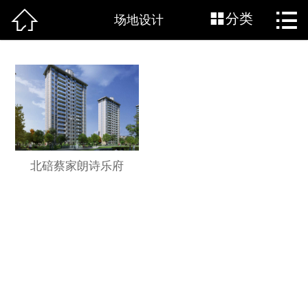



网站首页
分类
场地设计
关于源道
源道资讯
源道作品
源道BIM
北碚蔡家朗诗乐府
加入源道
联系源道