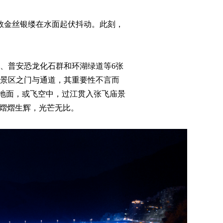
无数金丝银缕在水面起伏抖动。此刻，
、普安恐龙化石群和环湖绿道等6张
3个景区之门与通道，其重要性不言而
贴地面，或飞空中，过江贯入张飞庙景
，熠熠生辉，光芒无比。