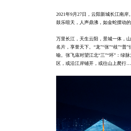
2021年9月27日，云阳新城长
鼓乐喧天，人声鼎沸，如金蛇摆动的
万里长江，天生云阳，景城一体，山
名片，享誉天下。“龙”“张”“歧”
喻。张飞庙对望江北“三”“环”：
区，或沿江岸铺开，或往山上爬行…