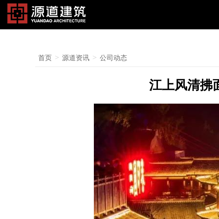
>
>
首页
源道资讯
公司动态
江上风清拂