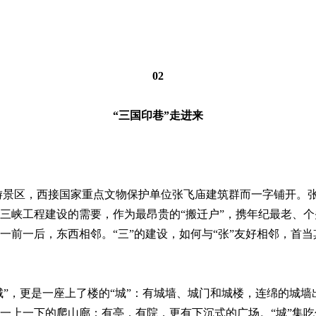
02
“三国印巷”走进来
游景区，西接国家重点文物保护单位张飞庙建筑群而一字铺开。
三峡工程建设的需要，作为最昂贵的“搬迁户”，携年纪最老、个头
一前一后，东西相邻。“三”的建设，如何与“张”友好相邻，首
城”，更是一座上了楼的“城”：有城墙、城门和城楼，连绵的城墙
一上一下的爬山廊；有亭，有院，更有下沉式的广场。“城”集