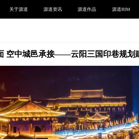
关于源道
源道资讯
源道作品
源道BIM
面 空中城邑承接——云阳三国印巷规划