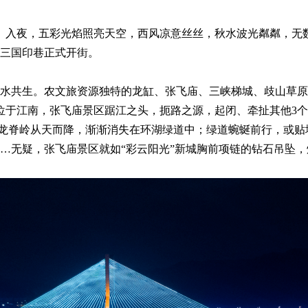
江南岸。入夜，五彩光焰照亮天空，西风凉意丝丝，秋水波光粼粼，
三国印巷正式开街。
水共生。农文旅资源独特的龙缸、张飞庙、三峡梯城、歧山草原
“普”位于江南，张飞庙景区踞江之头，扼路之源，起闭、牵扯其他
绿脉龙脊岭从天而降，渐渐消失在环湖绿道中；绿道蜿蜒前行，或
…无疑，张飞庙景区就如“彩云阳光”新城胸前项链的钻石吊坠