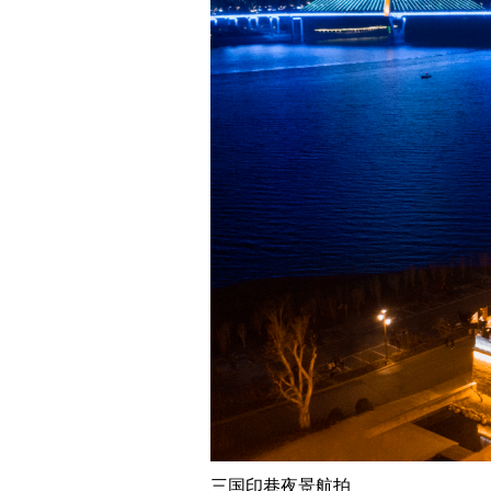
三国印巷夜景航拍