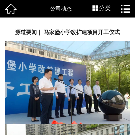



网站首页
分类
公司动态
关于源道
源道要闻｜ 马家堡小学改扩建项目开工仪式
源道资讯
源道作品
源道BIM
加入源道
联系源道